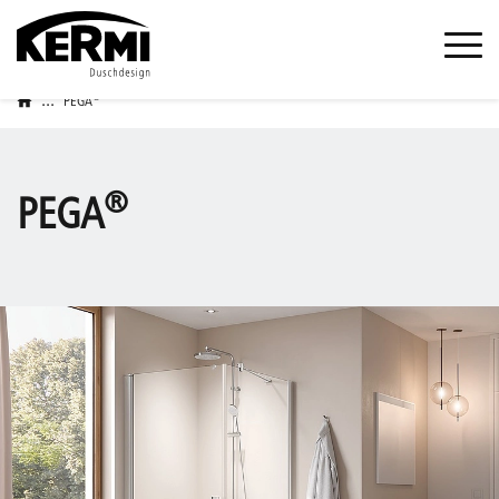
...
®
PEGA
®
PEGA