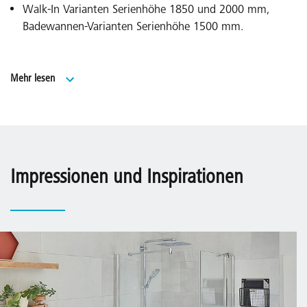
Walk-In Varianten Serienhöhe 1850 und 2000 mm,
Badewannen-Varianten Serienhöhe 1500 mm.
Umfangreiches Sondermaßprogramm und
Mehr lesen
Sonderlösungen über EXTRA.
Made in Germany.
Geprüft nach DIN EN 14428 (CE) und PPP 53005
(TÜV/GS).
Impressionen und Inspirationen
20 Jahre Ersatzteil-Nachkaufsicherheit nach Auslauf des
Modells.