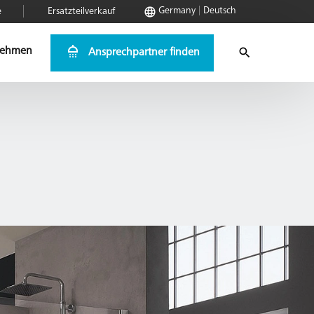
Germany
Deutsch
e
Ersatzteilverkauf
nehmen
Ansprechpartner finden