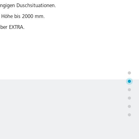
gängigen Duschsituationen.
 Höhe bis 2000 mm.
über EXTRA.
.
 EN 14428 (CE) und PPP 53005 (TÜV / GS).
il-Nachkaufsicherheit nach Auslauf des