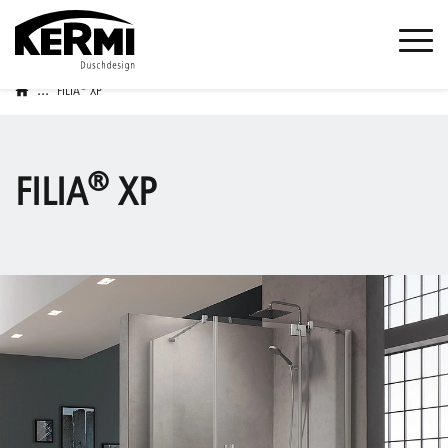
...
®
FILIA
XP
®
FILIA
XP