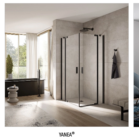
®
YANEA