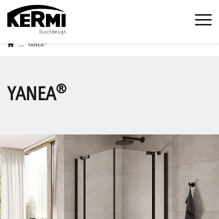
...
®
YANEA
®
YANEA